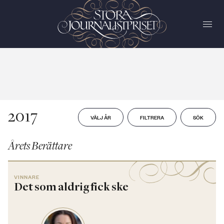
2017
VÄLJ ÅR
FILTRERA
SÖK
Årets Berättare
VINNARE
Det som aldrig fick ske