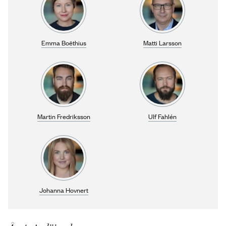
Emma Boëthius
Matti Larsson
Martin Fredriksson
Ulf Fahlén
Johanna Hovnert