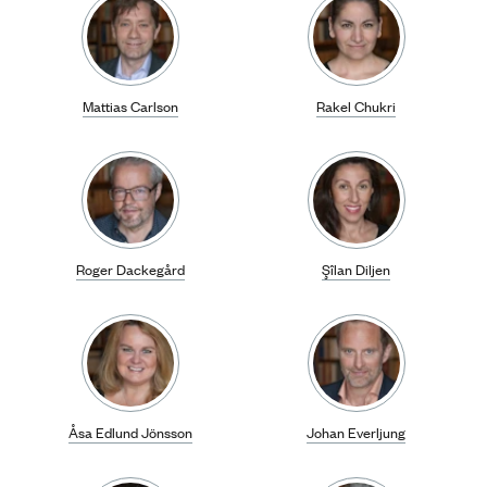
Mattias Carlson
Rakel Chukri
Roger Dackegård
Şîlan Diljen
Åsa Edlund Jönsson
Johan Everljung