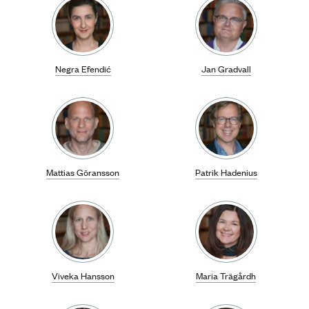
Negra Efendić
Jan Gradvall
Mattias Göransson
Patrik Hadenius
Viveka Hansson
Maria Trägårdh