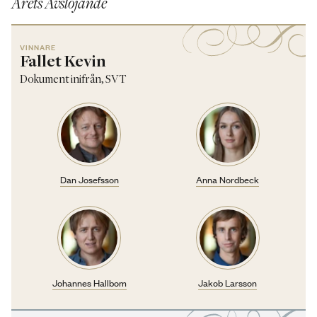
Årets Avslöjande
VINNARE
Fallet Kevin
Dokument inifrån, SVT
Dan Josefsson
Anna Nordbeck
Johannes Hallbom
Jakob Larsson