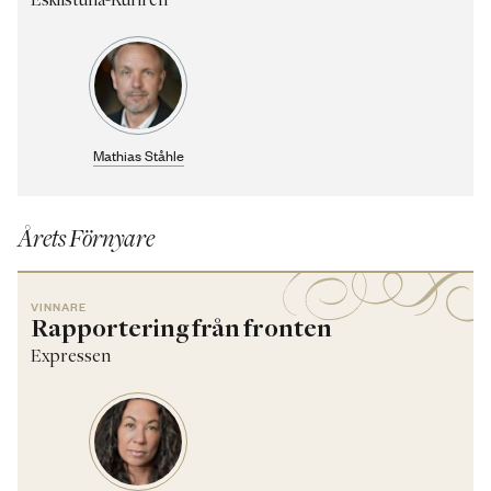
Eskilstuna-Kuriren
Mathias Ståhle
Årets Förnyare
VINNARE
Rapportering från fronten
Expressen