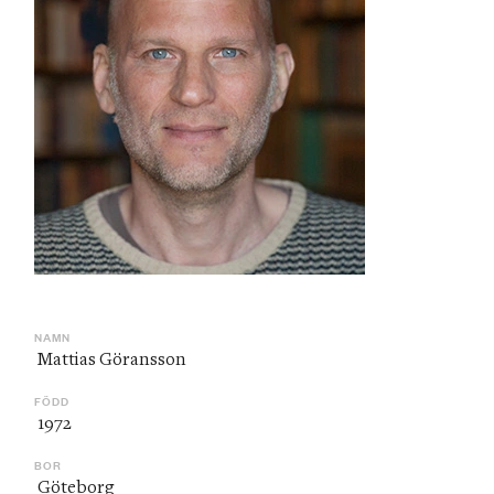
NAMN
 Mattias Göransson
FÖDD
 1972
BOR
 Göteborg