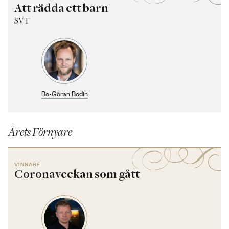
Att rädda ett barn
SVT
Bo-Göran Bodin
Årets Förnyare
VINNARE
Coronaveckan som gått