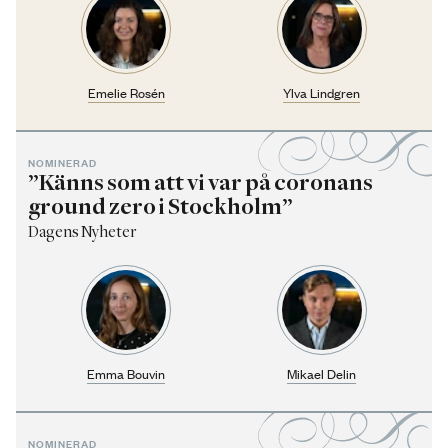
Emelie Rosén
Ylva Lindgren
NOMINERAD
”Känns som att vi var på coronans
ground zero i Stockholm”
Dagens Nyheter
Emma Bouvin
Mikael Delin
NOMINERAD