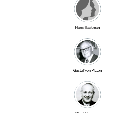
Hans Backman
Gustaf von Platen
Albert Bonnier jr