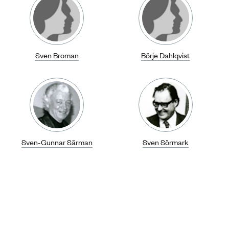
Sven Broman
Börje Dahlqvist
Sven-Gunnar Särman
Sven Sörmark