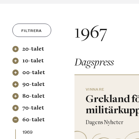
1967
FILTRERA
20-talet
Dagspress
10-talet
00-talet
90-talet
VINNARE
80-talet
Grekland fö
militärkup
70-talet
60-talet
Dagens Nyheter
1969