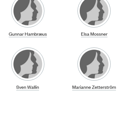
Gunnar Hambræus
Elsa Mossner
Sven Wallin
Marianne Zetterström