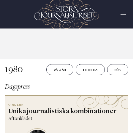
1980
VÄLJ ÅR
FILTRERA
SÖK
Dagspress
VINNARE
Unika journalistiska kombinationer
Aftonbladet