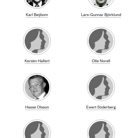
Karl Beijbom
Lars-Gunnar Björklund
Kerstin Hallert
Olle Norell
Hasse Olsson
Ewert Söderberg