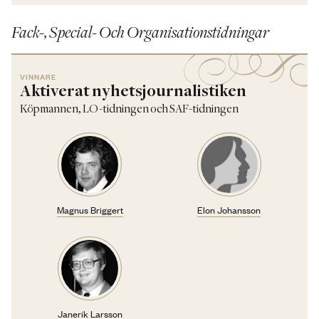
Fack-, Special- Och Organisationstidningar
VINNARE
Aktiverat nyhetsjournalistiken
Köpmannen, LO-tidningen och SAF-tidningen
Magnus Briggert
Elon Johansson
Janerik Larsson