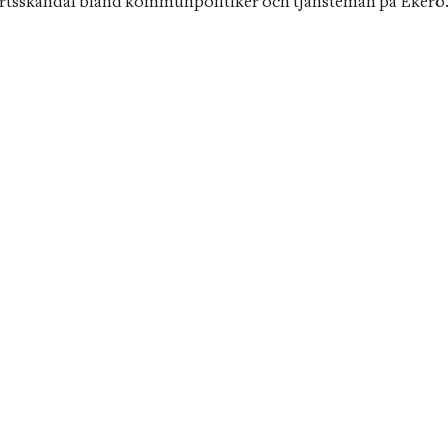
tsskandal bland kommunpolitiker och tjänstemän på Ekerö