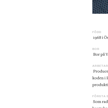
FÖDD
 1968 i 
BOR
 Bor på 
ARBETA
 Producent för radioprogram som Oförnuft och känsla, Typo och Den gömda 
koden i 
produkti
FÖRSTA 
 Som radiostudent 1997 då han i Radio Stockholm avslöjade en 