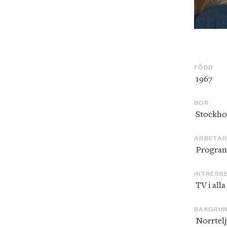
FÖDD
 1967
BOR
 Stockh
ARBETA
 Progra
INTRESS
 TV i all
BAKGRU
 Norrtelje Tidning, Expressen, TV4. Reporter och chefsjobb. Linjärt och 