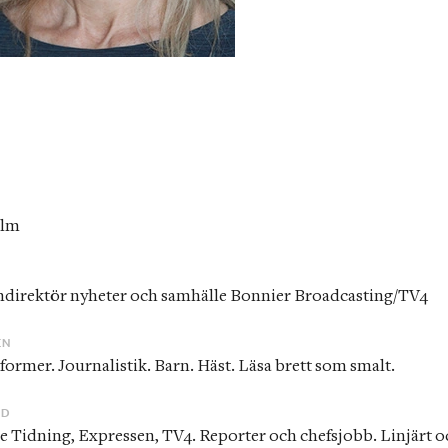
olm
R
mdirektör nyheter och samhälle Bonnier Broadcasting/TV4
EN
a former. Journalistik. Barn. Häst. Läsa brett som smalt. 
ND