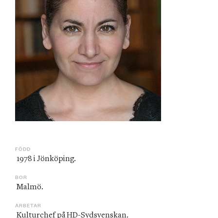
FÖDD
 1978 i Jönköping. 
BOR
 Malmö. 
ARBETAR
 Kulturchef på HD-Sydsvenskan. 