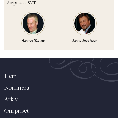
Striptease - SVT
Hannes Råstam
Janne Josefsson
Hem
Nominera
Arkiv
Om priset