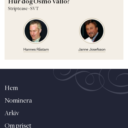
Hur dog Osmo Vallo?
Striptease - SVT
Hannes Råstam
Janne Josefsson
Hem
Nominera
Arkiv
Om priset