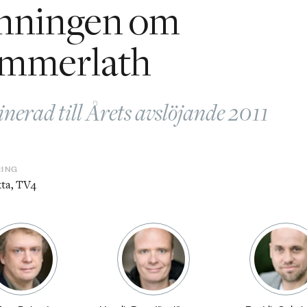
nningen om
mmerlath
erad till Årets avslöjande 2011
RING
kta, TV4