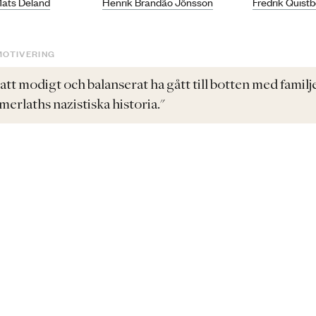
ats Deland
Henrik Brandão Jönsson
Fredrik Quist
MOTIVERING
 att modigt och balanserat ha gått till botten med familj
erlaths nazistiska historia."