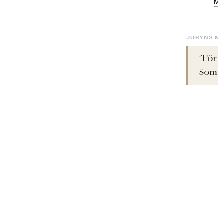
M
JURYNS 
"För
Somm