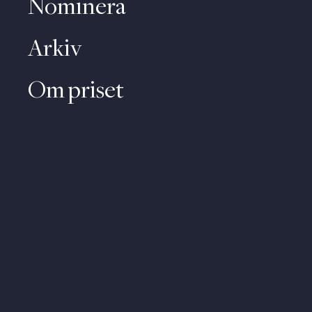
Nominera
Arkiv
Om priset
Kontakt
Video
Om personuppgifter
About (English)