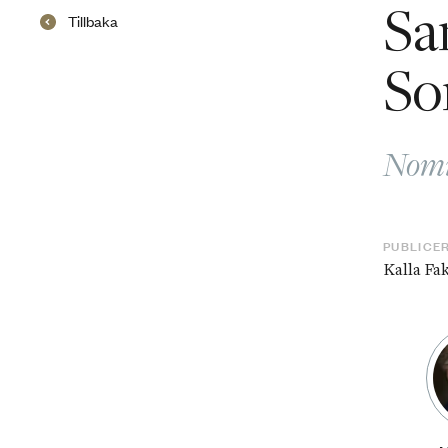
Sa
Tillbaka
So
Nomin
PUBLICE
Kalla Fa