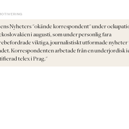
MOTIVERING
ens Nyheters "okände korrespondent" under ockupat
eckoslovakien i augusti, som under personlig fara
rebefordrade viktiga, journalistiskt utformade nyheter t
ndet. Korrespondenten arbetade från en underjordisk i
ifierad telex i Prag."