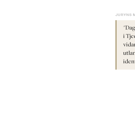
JURYNS 
"Dag
i Tj
vida
utla
ident