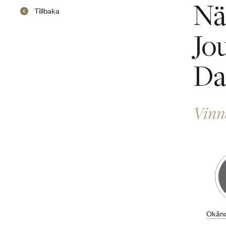
Nä
Tillbaka
Jo
Da
Vinn
Okänd