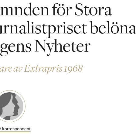
mnden för Stora
urnalistpriset belöna
gens Nyheter
are av Extrapris 1968
 korrespondent