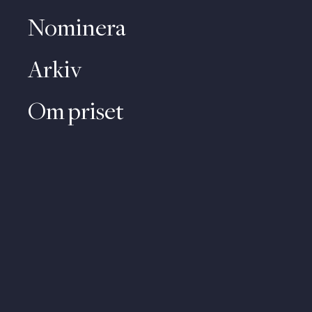
Nominera
Arkiv
Om priset
Kontakt
Video
Om personuppgifter
About (English)