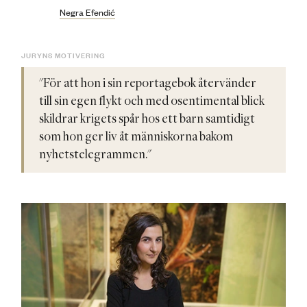
Negra Efendić
JURYNS MOTIVERING
"För att hon i sin reportagebok återvänder
till sin egen flykt och med osentimental blick
skildrar krigets spår hos ett barn samtidigt
som hon ger liv åt människorna bakom
nyhetstelegrammen."