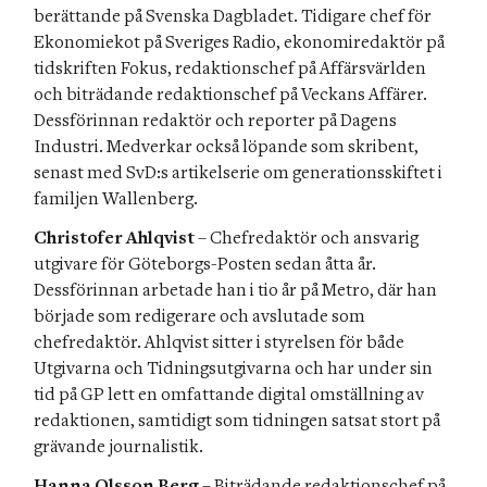
berättande på Svenska Dagbladet. Tidigare chef för 
Ekonomiekot på Sveriges Radio, ekonomiredaktör på 
tidskriften Fokus, redaktionschef på Affärsvärlden 
och biträdande redaktionschef på Veckans Affärer. 
Dessförinnan redaktör och reporter på Dagens 
Industri. Medverkar också löpande som skribent, 
senast med SvD:s artikelserie om generationsskiftet i 
familjen Wallenberg.
Christofer Ahlqvist
 – Chefredaktör och ansvarig 
utgivare för Göteborgs-Posten sedan åtta år. 
Dessförinnan arbetade han i tio år på Metro, där han 
började som redigerare och avslutade som 
chefredaktör. Ahlqvist sitter i styrelsen för både 
Utgivarna och Tidningsutgivarna och har under sin 
tid på GP lett en omfattande digital omställning av 
redaktionen, samtidigt som tidningen satsat stort på 
grävande journalistik.
Hanna Olsson Berg
 – Biträdande redaktionschef på 