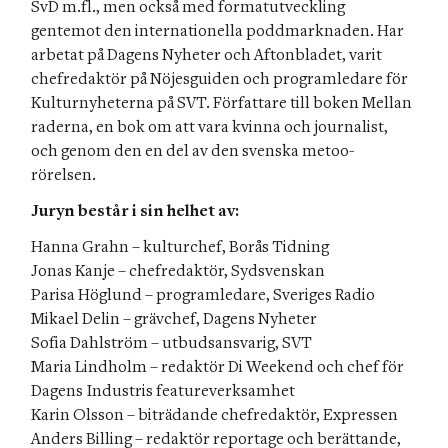
SvD m.fl., men också med formatutveckling 
gentemot den internationella poddmarknaden. Har 
arbetat på Dagens Nyheter och Aftonbladet, varit 
chefredaktör på Nöjesguiden och programledare för 
Kulturnyheterna på SVT. Författare till boken Mellan 
raderna, en bok om att vara kvinna och journalist, 
och genom den en del av den svenska metoo-
rörelsen.
Juryn består i sin helhet av:
Hanna Grahn – kulturchef, Borås Tidning

Jonas Kanje – chefredaktör, Sydsvenskan

Parisa Höglund – programledare, Sveriges Radio

Mikael Delin – grävchef, Dagens Nyheter

Sofia Dahlström – utbudsansvarig, SVT

Maria Lindholm – redaktör Di Weekend och chef för 
Dagens Industris featureverksamhet

Karin Olsson – biträdande chefredaktör, Expressen

Anders Billing – redaktör reportage och berättande, 