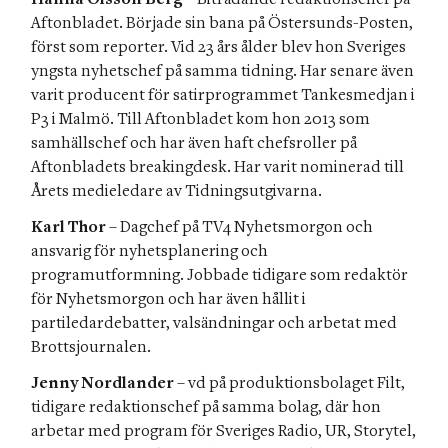
Aftonbladet. Började sin bana på Östersunds-Posten, 
först som reporter. Vid 23 års ålder blev hon Sveriges 
yngsta nyhetschef på samma tidning. Har senare även 
varit producent för satirprogrammet Tankesmedjan i 
P3 i Malmö. Till Aftonbladet kom hon 2013 som 
samhällschef och har även haft chefsroller på 
Aftonbladets breakingdesk. Har varit nominerad till 
Årets medieledare av Tidningsutgivarna.
Karl Thor
 – Dagchef på TV4 Nyhetsmorgon och 
ansvarig för nyhetsplanering och 
programutformning. Jobbade tidigare som redaktör 
för Nyhetsmorgon och har även hållit i 
partiledardebatter, valsändningar och arbetat med 
Brottsjournalen.
Jenny Nordlander
 – vd på produktionsbolaget Filt, 
tidigare redaktionschef på samma bolag, där hon 
arbetar med program för Sveriges Radio, UR, Storytel, 