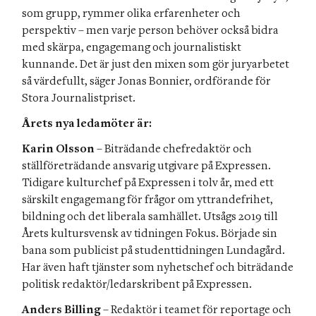
som grupp, rymmer olika erfarenheter och 
perspektiv – men varje person behöver också bidra 
med skärpa, engagemang och journalistiskt 
kunnande. Det är just den mixen som gör juryarbetet 
så värdefullt, säger Jonas Bonnier, ordförande för 
Stora Journalistpriset.
Årets nya ledamöter är:
Karin Olsson
 – Biträdande chefredaktör och 
ställföreträdande ansvarig utgivare på Expressen. 
Tidigare kulturchef på Expressen i tolv år, med ett 
särskilt engagemang för frågor om yttrandefrihet, 
bildning och det liberala samhället. Utsågs 2019 till 
Årets kultursvensk av tidningen Fokus. Började sin 
bana som publicist på studenttidningen Lundagård. 
Har även haft tjänster som nyhetschef och biträdande 
politisk redaktör/ledarskribent på Expressen.
Anders Billing
 – Redaktör i teamet för reportage och 