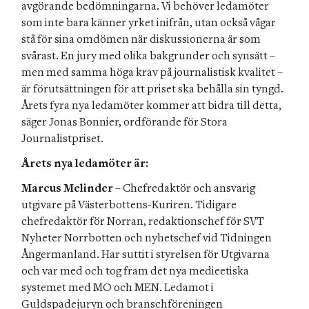
avgörande bedömningarna. Vi behöver ledamöter 
som inte bara känner yrket inifrån, utan också vågar 
stå för sina omdömen när diskussionerna är som 
svårast. En jury med olika bakgrunder och synsätt – 
men med samma höga krav på journalistisk kvalitet – 
är förutsättningen för att priset ska behålla sin tyngd. 
Årets fyra nya ledamöter kommer att bidra till detta, 
säger Jonas Bonnier, ordförande för Stora 
Journalistpriset.
Årets nya ledamöter är:
Marcus Melinder
 – Chefredaktör och ansvarig 
utgivare på Västerbottens-Kuriren. Tidigare 
chefredaktör för Norran, redaktionschef för SVT 
Nyheter Norrbotten och nyhetschef vid Tidningen 
Ångermanland. Har suttit i styrelsen för Utgivarna 
och var med och tog fram det nya medieetiska 
systemet med MO och MEN. Ledamot i 
Guldspadejuryn och branschföreningen 