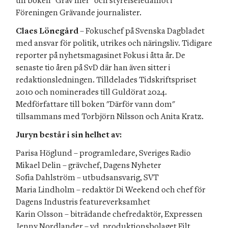
till boken "Gräv mer" och styrelseledamot i 
Föreningen Grävande journalister.
Claes Lönegård
 – Fokuschef på Svenska Dagbladet 
med ansvar för politik, utrikes och näringsliv. Tidigare 
reporter på nyhetsmagasinet Fokus i åtta år. De 
senaste tio åren på SvD där han även sitter i 
redaktionsledningen. Tilldelades Tidskriftspriset 
2010 och nominerades till Guldörat 2024. 
Medförfattare till boken "Därför vann dom" 
tillsammans med Torbjörn Nilsson och Anita Kratz.
Juryn består i sin helhet av:
Parisa Höglund – programledare, Sveriges Radio

Mikael Delin – grävchef, Dagens Nyheter

Sofia Dahlström – utbudsansvarig, SVT

Maria Lindholm – redaktör Di Weekend och chef för 
Dagens Industris featureverksamhet 

Karin Olsson – biträdande chefredaktör, Expressen

Jenny Nordlander – vd, produktionsbolaget Filt
