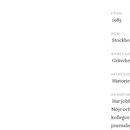
FÖDD
 1985
BOR
 Stockh
ARBETA
 Grävche
INTRESS
 Historie
BAKGRU
 Har jobbat som frilansreporter och på P4, Göteborgs-Posten, Aftonbladet 
Nöje och
kollegor
journali