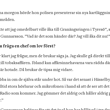
na morgon hörde hon polisen presenterar sin nya kartläggning
områden.
te att jag omedelbart ville åka till Granängsringen i Tyresö”, s
 Gunnarsson. ”Vad är det som händer där? Jag vill åka dit nu!
 fråga en chef om lov först?
r klart jag frågar, men de brukar säga ja. Jag skulle gå direkt till
ill tobaksaffären. Ibland kan affärsinnehavarna vara rädda därf
 är hotade. Då brukar de tipsa mig vidare.
ibba in om de själva står under hot. Så var det senast i Hässelby
lltid stora hörlurar och mikrofonen i hand så att de ser att det 
 Radio som kommer. Jag gömmer det aldrig och håller aldrig p
.”