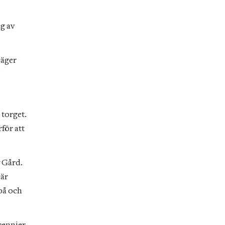
 av 
äger 
”
 torget. 
ör att 
 Gård. 
är 
å och 