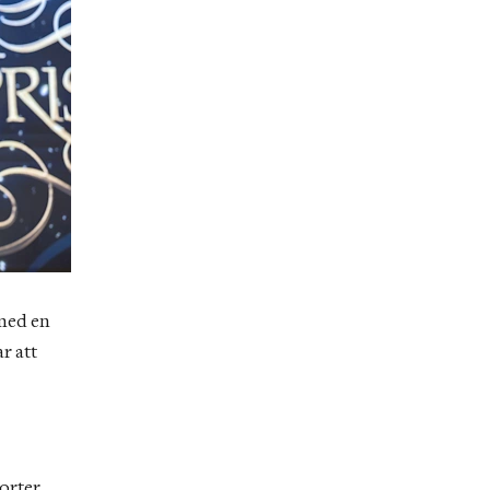
med en 
 att 
orter 