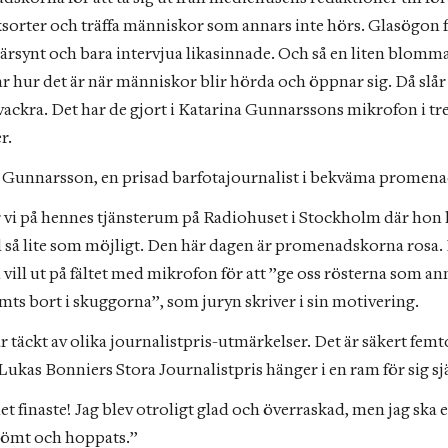
sorter och träffa människor som annars inte hörs. Glasögon fö
 närsynt och bara intervjua likasinnade. Och så en liten blomm
ar hur det är när människor blir hörda och öppnar sig. Då slår 
vackra. Det har de gjort i Katarina Gunnarssons mikrofon i tre
r.
 Gunnarsson, en prisad barfotajournalist i bekväma promena
r vi på hennes tjänsterum på Radiohuset i Stockholm där hon h
ll så lite som möjligt. Den här dagen är promenadskorna rosa. D
ill ut på fältet med mikrofon för att ”ge oss rösterna som ann
mts bort i skuggorna”, som juryn skriver i sin motivering.
 täckt av olika journalistpris-utmärkelser. Det är säkert femto
ukas Bonniers Stora Journalistpris hänger i en ram för sig sjä
et finaste! Jag blev otroligt glad och överraskad, men jag ska 
drömt och hoppats.”