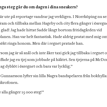
ga steg går du om dagen i dina sneakers?
 är ute på reportage vandrar jag verkligen. I Norrköping nu se
fram och tillbaka mellan Hageby och city flera gånger i ösregne
å glad! Jag hade hittat Sadde långt bortom fritidsgården vid 
lanen. Han var helt fantastisk. Hade aldrig pratat med mig om 
sökt ringa honom. Men där i regnet pratade han.
som jag är så snål och inte åker taxi gick jag tillbaka i regnet o
ffade jag en tjej som jobbade på häktet. Sen tjejerna på McDon
jag dyblöt i ösregnet och bara var lycklig.”
 Gunnarsson lyfter sin lilla Nagra bandspelaren från bokhylla
ikrofonen.
 alla gånger 15 000 steg!”