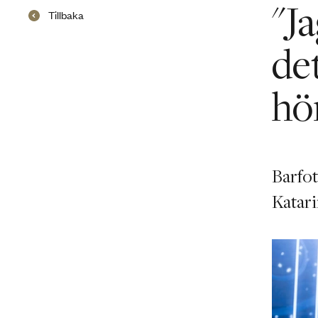
"J
Tillbaka
det
hö
Barfot
Katar