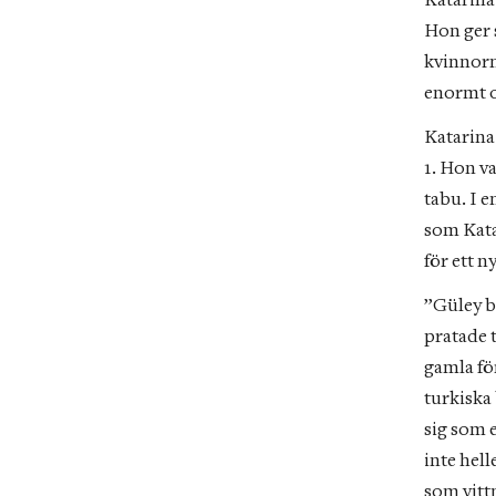
Katarina 
Hon ger 
kvinnorn
enormt o
Katarina 
1. Hon v
tabu. I 
som Kata
för ett n
”Güley be
pratade 
gamla för
turkiska 
sig som e
inte hell
som vitt