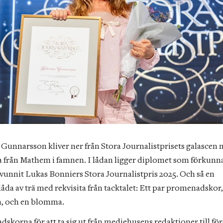
 Gunnarsson kliver ner från Stora Journalistprisets galascen 
 från Mathem i famnen. I lådan ligger diplomet som förkunnar
 vunnit Lukas Bonniers Stora Journalistpris 2025. Och så en 
åda av trä med rekvisita från tacktalet: Ett par promenadskor, 
, och en blomma.
skorna för att ta sig ut från mediehusens redaktioner till för