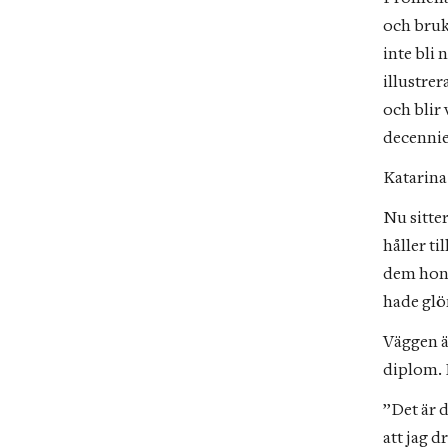
och bruk
inte bli
illustrer
och blir 
decennie
Katarina
Nu sitte
håller ti
dem hon v
hade glö
Väggen är
diplom. L
”Det är d
att jag 