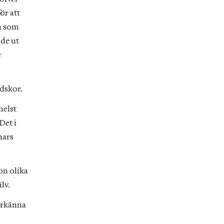
r att 
a som 
de ut 
 
dskor.
elst 
et i 
ars 
n olika 
lv.
erkänna 