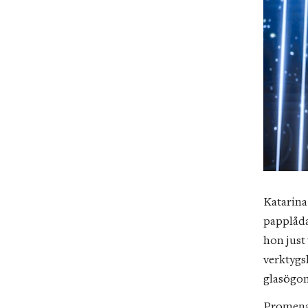
Katarina
papplåda
hon just
verktygsl
glasögon
Promenad