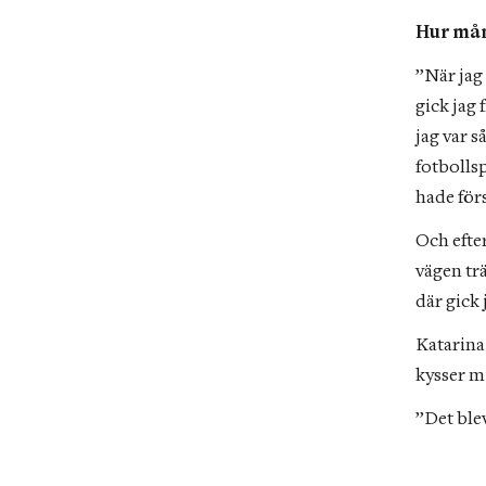
Hur mån
”När jag
gick jag 
jag var s
fotbollsp
hade för
Och efter
vägen trä
där gick 
Katarina
kysser m
”Det blev