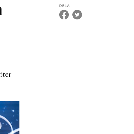
h
DELA
öter