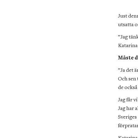
Just den
utsatta 
”Jag tänk
Katarina
Måste du
”Ja det ä
Och sen t
de också
Jag får v
Jag har a
Sveriges
förpratar