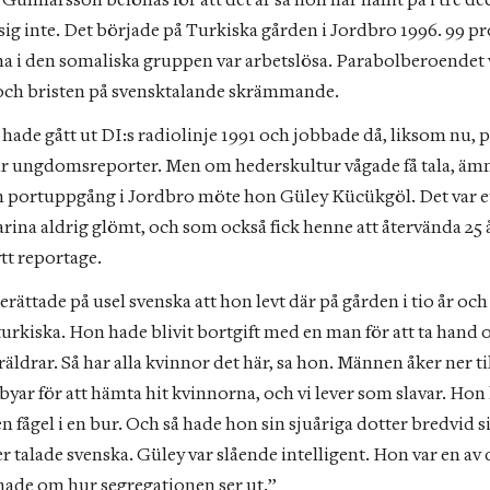
Gunnarsson belönas för att det är så hon har hållit på i tre dec
sig inte. Det började på Turkiska gården i Jordbro 1996. 99 pr
a i den somaliska gruppen var arbetslösa. Parabolberoendet v
ch bristen på svensktalande skrämmande.
hade gått ut DI:s radiolinje 1991 och jobbade då, liksom nu, p
ar ungdomsreporter. Men om hederskultur vågade få tala, ämne
en portuppgång i Jordbro möte hon Güley Kücükgöl. Det var e
rina aldrig glömt, och som också fick henne att återvända 25 å
ytt reportage.
rättade på usel svenska att hon levt där på gården i tio år och 
turkiska. Hon hade blivit bortgift med en man för att ta hand 
äldrar. Så har alla kvinnor det här, sa hon. Männen åker ner till
byar för att hämta hit kvinnorna, och vi lever som slavar. Hon
n fågel i en bur. Och så hade hon sin sjuåriga dotter bredvid s
er talade svenska. Güley var slående intelligent. Hon var en av d
nade om hur segregationen ser ut.”