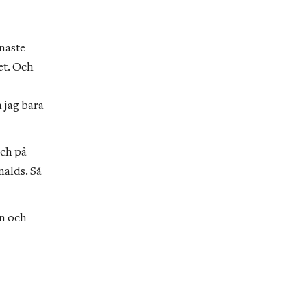
naste 
t. Och 
jag bara 
ch på 
alds. Så 
n och 