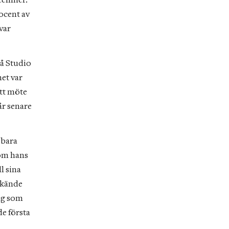
ennier. 
ocent av 
ar 
å Studio 
t var 
tt möte 
r senare 
bara 
om hans 
 sina 
 kände 
ig som 
e första 