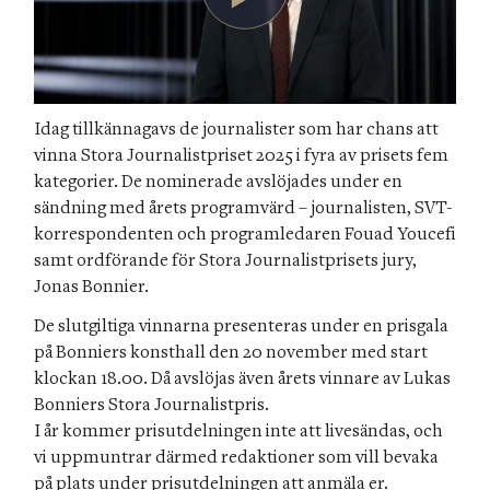
Idag tillkännagavs de journalister som har chans att 
vinna Stora Journalistpriset 2025 i fyra av prisets fem 
kategorier. De nominerade avslöjades under en 
sändning med årets programvärd – journalisten, SVT-
korrespondenten och programledaren Fouad Youcefi 
samt ordförande för Stora Journalistprisets jury, 
Jonas Bonnier.
De slutgiltiga vinnarna presenteras under en prisgala 
på Bonniers konsthall den 20 november med start 
klockan 18.00. Då avslöjas även årets vinnare av Lukas 
Bonniers Stora Journalistpris.

I år kommer prisutdelningen inte att livesändas, och 
vi uppmuntrar därmed redaktioner som vill bevaka 
på plats under prisutdelningen att anmäla er. 