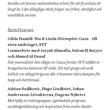
Annika och hennes målmedvetna arbete för att få avsluta ett 
långt liv. I det alldagliga väcks frågor om frihet, värdighet och 
samhällets ansvar.
Årets Förnyare
Gilda Hamidi-Nia & Linda Hörnqvist: Gaza - till 
sista andetaget, SVT

I samarbete med Jayyab Abusafia, Salem El Rayyes 
och Ahmed Al Danaf
När journalister inte släpps in i Gaza forslar SVT istället in 
kroppsburna kameror till civila. Ett nytt grepp och unik 
inblick i en stängd krigszon där vi kommer nära kampen för 
hopp och överlevnad.
Adrian Sadikovic, Hugo Lindkvist, Johan 
Andersson: Livvakterna, Dagens Nyheter
Med hjälp av träningsappar, egenkodade program, 
ansiktsigenkänning och inspiration från andra länder 