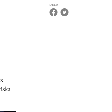
DELA
ts
tiska