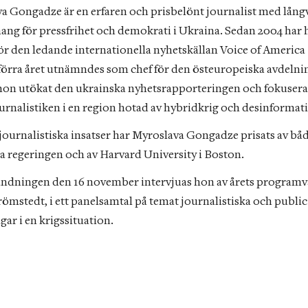
a Gongadze är en erfaren och prisbelönt journalist med långv
ng för pressfrihet och demokrati i Ukraina. Sedan 2004 har 
för den ledande internationella nyhetskällan Voice of America
förra året utnämndes som chef för den östeuropeiska avdelnin
hon utökat den ukrainska nyhetsrapporteringen och fokuserat 
ournalistiken i en region hotad av hybridkrig och desinformati
 journalistiska insatser har Myroslava Gongadze prisats av båd
a regeringen och av Harvard University i Boston. 
ndningen den 16 november intervjuas hon av årets programv
ömstedt, i ett panelsamtal på temat journalistiska och publici
ar i en krigssituation.