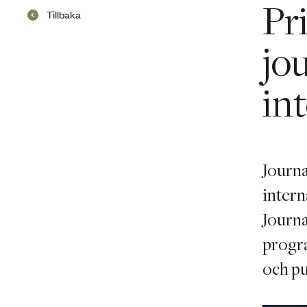
Pr
Tillbaka
jou
in
Journa
intern
Journa
progra
och pu