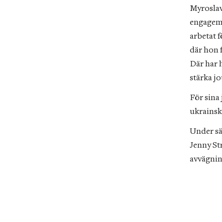
Myroslav
engagema
arbetat 
där hon 
Där har 
stärka j
För sina
ukrainsk
Under sä
Jenny Str
avvägning