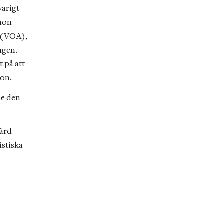
arigt 
hon 
 (VOA), 
gen. 
på att 
on. 
e den 
ärd 
stiska 