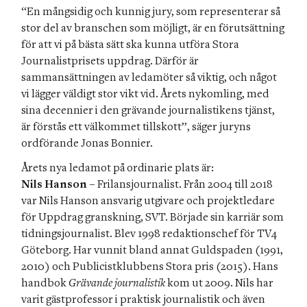
“En mångsidig och kunnig jury, som representerar så 
stor del av branschen som möjligt, är en förutsättning 
för att vi på bästa sätt ska kunna utföra Stora 
Journalistprisets uppdrag. Därför är 
sammansättningen av ledamöter så viktig, och något 
vi lägger väldigt stor vikt vid. Årets nykomling, med 
sina decennier i den grävande journalistikens tjänst, 
är förstås ett välkommet tillskott”, säger juryns 
Nils Hanson – 
Frilansjournalist. Från 2004 till 2018 
var Nils Hanson ansvarig utgivare och projektledare 
för Uppdrag granskning, SVT. Började sin karriär som 
tidningsjournalist. Blev 1998 redaktionschef för TV4 
Göteborg. Har vunnit bland annat Guldspaden (1991, 
2010) och Publicistklubbens Stora pris (2015). Hans 
handbok 
Grävande journalistik 
kom ut 2009. Nils har 
varit gästprofessor i praktisk journalistik och även 