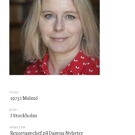
FÖDD
 1975 i Malmö
BOR
 I Stockholm
ARBETAR
 Reportagechef på Dagens Nyheter 