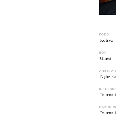
FÖDD
 Kolsva
BOR
 Umeå
ARBETA
 Nyhetsc
INTRESS
 Journali
BAKGRU
 Journal