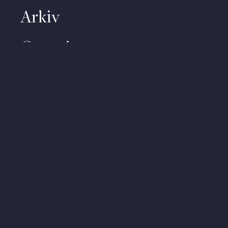
Arkiv
Om priset
Kontakt
Video
Om personuppgifter
About (English)