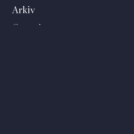
Arkiv
Om priset
Kontakt
Video
Om personuppgifter
About (English)