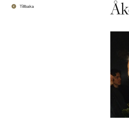
Åk
Tillbaka