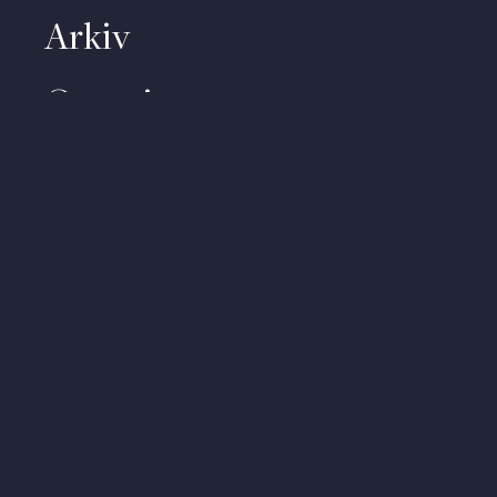
Arkiv
Om priset
Kontakt
Video
Om personuppgifter
About (English)