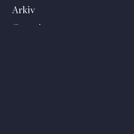
Arkiv
Om priset
Kontakt
Video
Om personuppgifter
About (English)