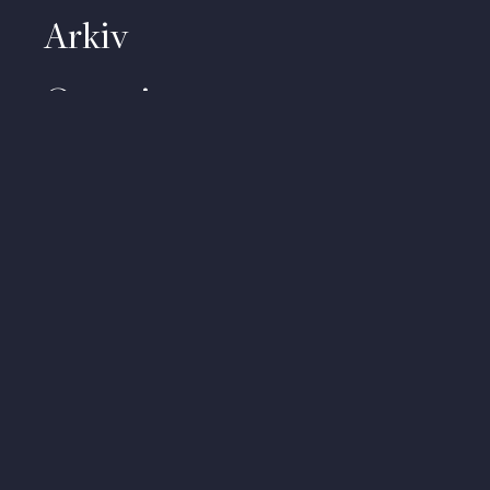
Arkiv
Om priset
Kontakt
Video
Om personuppgifter
About (English)